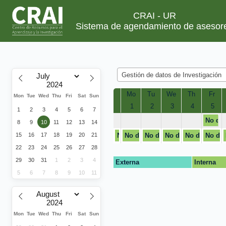
CRAI - UR
Sistema de agendamiento de asesor
Gestión de datos de Investigación
Mo
Tu
We
Th
Fr
Mon
Tue
Wed
Thu
Fri
Sat
Sun
 1
 2
 3
 4
 5
1
2
3
4
5
6
7
No dis
8
9
10
11
12
13
14
15
16
17
18
19
20
21
No disponible
No disponible
No disponible
No disponible
No disponibl
No dis
22
23
24
25
26
27
28
29
30
31
1
2
3
4
Externa
Interna
5
6
7
8
9
10
11
Mon
Tue
Wed
Thu
Fri
Sat
Sun