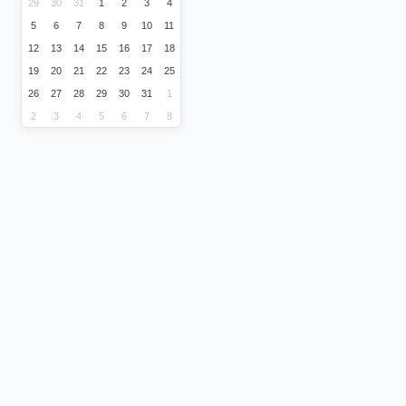
29
30
31
1
2
3
4
5
6
7
8
9
10
11
12
13
14
15
16
17
18
19
20
21
22
23
24
25
26
27
28
29
30
31
1
2
3
4
5
6
7
8