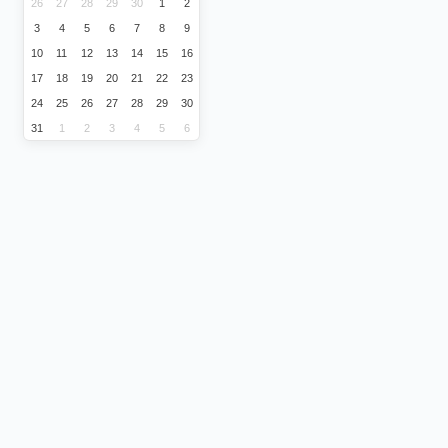
26
27
28
29
30
1
2
3
4
5
6
7
8
9
10
11
12
13
14
15
16
17
18
19
20
21
22
23
24
25
26
27
28
29
30
31
1
2
3
4
5
6