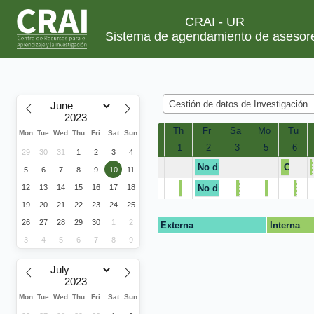
CRAI - UR
Sistema de agendamiento de asesor
Gestión de datos de Investigación
Th
Fr
Sa
Mo
Tu
Mon
Tue
Wed
Thu
Fri
Sat
Sun
 1
 2
 3
 5
 6
29
30
31
1
2
3
4
No disponible
Clase 
5
6
7
8
9
10
11
12
13
14
15
16
17
18
No disponible
No disponible
No disponible
No disponible
No dispon
No 
19
20
21
22
23
24
25
26
27
28
29
30
1
2
Externa
Interna
3
4
5
6
7
8
9
Mon
Tue
Wed
Thu
Fri
Sat
Sun