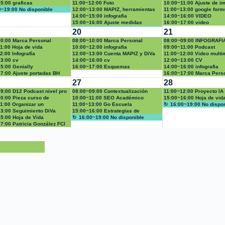
ación y colaboraci
5:00 graficas
11:00~12:00 Foto
10:00~11:00 Ajuste de i
0~19:00 No disponible
12:00~13:00 MAPIZ, herramientas
11:00~13:00 google form
Adobe
14:00~15:00 infografia
14:00~16:00 VIDEO
15:00~16:00 Ajuste medidas
16:00~17:00 video
empaque
16:00~19:00 No disponible
20
21
0:00 Marca Personal
08:00~10:00 Marca Personal
08:00~09:00 INFOGRAFI
1:00 Hoja de vida
10:00~12:00 infografia
09:00~11:00 Podcast
2:00 Infografía
12:00~13:00 Cuenta MAPIZ y DiVa
11:00~12:00 Video multi
3:00 cv
14:00~16:00 cv
12:00~13:00 CV
5:00 Genially
16:00~17:00 Esquemas
14:00~16:00 infografia
7:00 Ajuste portadas BH
16:00~17:00 Marca Pers
27
28
9:00 D12 Podcast nivel pro
08:00~09:00 Contextualización
11:00~12:00 Proyecto IA
0:00 Pieza curso de
curso de desarrollo profesoral
10:00~11:00 SEO Académico
15:00~16:00 Hoja de vida
llo Profesoral
1:00 Organizar un
11:00~13:00 Go Escuela
16:00~19:00 No dispo
nto canva
3:00 Seguimiento DiVa
15:00~16:00 Estrategias de
5:00 Hoja de Vida
comunicación
16:00~19:00 No disponible
ional y requisitos para
7:00 Patricia González FCI
ción de personal