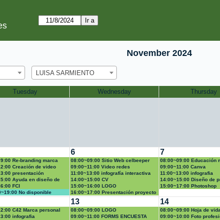
es
November 2024
LUISA SARMIENTO
Tuesday
Wednesday
Thursday
6
7
9:00 Re-branding marca
08:00~09:00 Sitio Web celbeeper
08:00~09:00 Educación 
per
2:00 Creación de video
09:00~11:00 Video redes
09:00~11:00 Canva
vanzado
3:00 presentación
11:00~13:00 infografía interactiva
11:00~13:00 infografia
5:00 Ayuda en diseño de
14:00~15:00 CV
14:00~15:00 Diseño de p
6:00 FCI
15:00~16:00 LOGO
15:00~17:00 Photoshop
0~19:00 No disponible
16:00~17:00 Presentación proyecto
13
14
2:00 C42 Marca personal
08:00~09:00 LOGO
08:00~09:00 Hoja de vid
so de desarrollo profesoral:
3:00 infografia
09:00~11:00 FORMS ENCUESTA
multa
09:00~10:00 Foto profesi