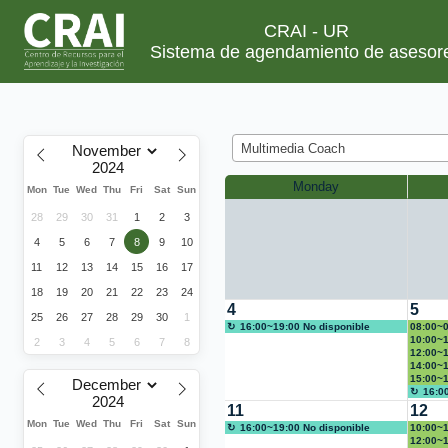
CRAI - UR
Sistema de agendamiento de asesor
Multimedia Coach
Monday
Mon
Tue
Wed
Thu
Fri
Sat
Sun
28
29
30
31
1
2
3
4
5
6
7
8
9
10
11
12
13
14
15
16
17
18
19
20
21
22
23
24
4
5
25
26
27
28
29
30
1
16:00~19:00 No disponible
08:00~0
Celbee
10:00~1
2
3
4
5
6
7
8
nivel a
12:00~1
14:00~1
marca
15:00~1
16:0
11
12
Mon
Tue
Wed
Thu
Fri
Sat
Sun
16:00~19:00 No disponible
10:00~1
del Cur
12:00~1