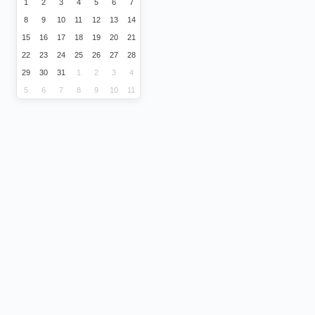
1
2
3
4
5
6
7
8
9
10
11
12
13
14
15
16
17
18
19
20
21
22
23
24
25
26
27
28
29
30
31
1
2
3
4
5
6
7
8
9
10
11