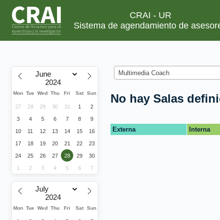
CRAI - UR
Sistema de agendamiento de asesor
Multimedia Coach
Mon
Tue
Wed
Thu
Fri
Sat
Sun
No hay Salas defin
27
28
29
30
31
1
2
3
4
5
6
7
8
9
Externa
Interna
10
11
12
13
14
15
16
17
18
19
20
21
22
23
24
25
26
27
28
29
30
1
2
3
4
5
6
7
Mon
Tue
Wed
Thu
Fri
Sat
Sun