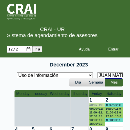
CRAI - UR
Sistema de agendamiento de asesores
Ayuda
December 2023
Día
Semana
Mes
Monday
Tuesday
Wednesday
Thursday
Friday
Saturday
1
2
08:00~09:
07:00~0
00 [No
09:00~11:
8:00 Fuera
10:00~11:0
disponible
00 excel
11:00~12:
de la
0 Pago
11:00~12:0
]
00 zoteto
12:00~13:
oficina
multa
0 Normas
12:00~13:0
00 No
13:00~15:
APA
0 USEB
13:00~1
disponible
00 Imagen
15:00~16:
9:00 No
digital
00 Zotero
16:00~19:
disponible
4
5
6
7
8
9