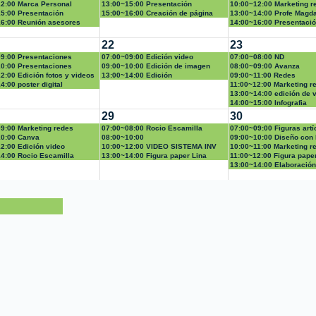
2:00 Marca Personal
13:00~15:00 Presentación
10:00~12:00 Marketing r
5:00 Presentación
candidatura
15:00~16:00 Creación de página
13:00~14:00 Profe Magd
tura
6:00 Reunión asesores
web
14:00~16:00 Presentaci
candidatura
22
23
9:00 Presentaciones
07:00~09:00 Edición video
07:00~08:00 ND
s en power point
0:00 Presentaciones
09:00~10:00 Edición de imagen
08:00~09:00 Avanza
2:00 Edición fotos y videos
13:00~14:00 Edición
09:00~11:00 Redes
4:00 poster digital
11:00~12:00 Marketing r
13:00~14:00 edición de 
14:00~15:00 Infografia
29
30
9:00 Marketing redes
07:00~08:00 Rocio Escamilla
07:00~09:00 Figuras artí
10:00 Canva
08:00~10:00
09:00~10:00 Diseño con 
2:00 Edición video
magda.gaviria@urosario.edu.co
10:00~12:00 VIDEO SISTEMA INV
10:00~11:00 Marketing r
4:00 Rocio Escamilla
13:00~14:00 Figura paper Lina
11:00~12:00 Figura pape
13:00~14:00 Elaboración
video