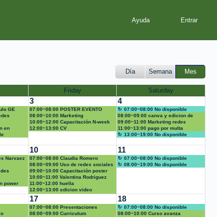
Ayuda
Día
Semana
Mes
Friday
Saturday
3
4
culo GE
07:00~08:00 POSTER EVENTO
07:00~08:00 No disponible
edes
ACÁDEMICO
08:00~10:00 Marketing
08:00~09:00 canva y edicion de
10:00~12:00 Capacitación N-week
video
09:00~11:00 Marketing redes
n en
12:00~13:00 CV
11:00~13:00 pago por multa
le
13:00~19:00 No disponible
10
11
es Narvaez
07:00~08:00 Claudia Romero
07:00~08:00 No disponible
08:00~09:00 Uso de redes sociales
08:00~19:00 No disponible
edes
09:00~10:00 Capacitación poster
10:00~11:00 Valentina Rodriguez
on power
11:00~12:00 huella
12:00~13:00 edicion video
14:00~16:00 huella
17
18
07:00~08:00 Presentaciones
07:00~08:00 No disponible
eo
animadas en power point
08:00~09:00 Curriculum
08:00~10:00 Curso avanza