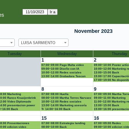
es
November 2023
LUISA SARMIENTO
Tuesday
Wednesday
Thursday
1
2
07:00~09:00 Pago Multa video
09:00~10:00 Poster artí
09:00~10:00 Diseño con IA
10:00~12:00 Marketing r
10:00~12:00 Redes sociales
13:00~15:00 Back
13:00~14:00 Grabadora Tascan
15:00~17:00 Capacitació
póster académico
17:00~19:00 No disponib
8
9
8:00 Marketing
07:00~08:00 Huella
07:00~09:00 Martha Torr
0:00 Ranco Kraaijenbrink
08:00~10:00 Martha Torres Narvaez
09:00~11:00 Marketing
ergen
2:00 Video Diplomado
10:00~12:00 Redes sociales
11:00~12:00 Marketing r
4:00 presentacion power
13:00~14:00 Marketing asesoría
13:00~15:00 Back
0~16:00 Back
PAE
14:00~16:00 Back
15:00~16:00 presentaci
point
15
16
8:00 Presentaciones
07:00~08:00 Estrategia landing
07:00~09:00 Redes
s en power point
0:00 edicion video
page
08:00~10:00 Back
09:00~10:00 edicion vid