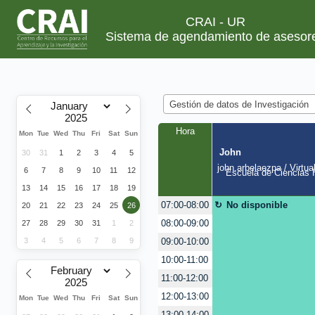
CRAI - UR
Sistema de agendamiento de asesor
Gestión de datos de Investigación
Hora
Mon
Tue
Wed
Thu
Fri
Sat
Sun
John
30
31
1
2
3
4
5
john.arbelaezpa / Virtua
6
7
8
9
10
11
12
Escuela de Ciencias H
13
14
15
16
17
18
19
No disponible
07:00-08:00
20
21
22
23
24
25
26
08:00-09:00
27
28
29
30
31
1
2
3
4
5
6
7
8
9
09:00-10:00
10:00-11:00
11:00-12:00
12:00-13:00
Mon
Tue
Wed
Thu
Fri
Sat
Sun