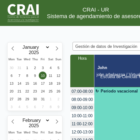
CRAI - UR
Sistema de agendamiento de asesor
Gestión de datos de Investigación
Hora
Mon
Tue
Wed
Thu
Fri
Sat
Sun
John
30
31
1
2
3
4
5
john.arbelaezpa / Virtua
6
7
8
9
10
11
12
Escuela de Ciencias H
13
14
15
16
17
18
19
Periodo vacacional
07:00-08:00
20
21
22
23
24
25
26
08:00-09:00
27
28
29
30
31
1
2
3
4
5
6
7
8
9
09:00-10:00
10:00-11:00
11:00-12:00
12:00-13:00
Mon
Tue
Wed
Thu
Fri
Sat
Sun