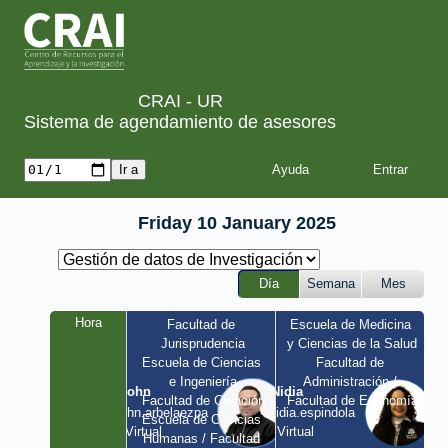
CRAI - UR
Sistema de agendamiento de asesores
Ayuda
Friday 10 January 2025
Día
Semana
Mes
Hora
Facultad de 
Escuela de Medicina 
Jurisprudencia
y Ciencias de la Salud
Escuela de Ciencias 
Facultad de 
e Ingeniería
Administración / 
John
Nidia
Facultad de Creación
Facultad de Economía
john.arbelaezpa 
nidia.espindola 
Escuela de Ciencias 
/ Virtual
/ Virtual
Humanas / Facultad 