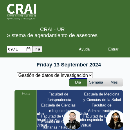
CRAI - UR
Sistema de agendamiento de asesores
Ayuda
Friday 13 September 2024
Día
Semana
Mes
Hora
Facultad de 
Escuela de Medicina 
Jurisprudencia
y Ciencias de la Salud
Escuela de Ciencias 
Facultad de 
e Ingeniería
Administración / 
John
Nidia
Facultad de Creación
Facultad de Economía
john.arbelaezpa 
nidia.espindola 
Escuela de Ciencias 
/ Virtual
/ Virtual
Humanas / Facultad 