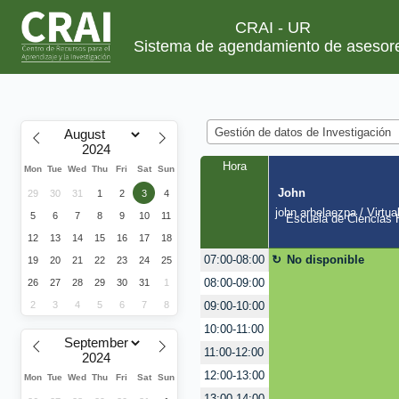
CRAI - UR
Sistema de agendamiento de asesor
Gestión de datos de Investigación
Hora
Mon
Tue
Wed
Thu
Fri
Sat
Sun
John
29
30
31
1
2
3
4
john.arbelaezpa / Virtua
5
6
7
8
9
10
11
Escuela de Ciencias H
12
13
14
15
16
17
18
No disponible
07:00-08:00
19
20
21
22
23
24
25
08:00-09:00
26
27
28
29
30
31
1
2
3
4
5
6
7
8
09:00-10:00
10:00-11:00
11:00-12:00
12:00-13:00
Mon
Tue
Wed
Thu
Fri
Sat
Sun