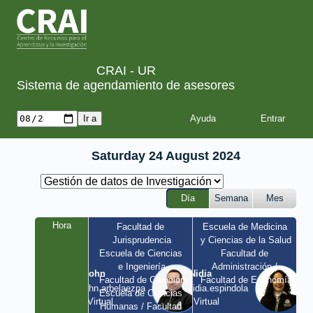
CRAI - UR
Sistema de agendamiento de asesores
Ayuda
Saturday 24 August 2024
Día
Semana
Mes
Hora
Facultad de 
Escuela de Medicina 
Jurisprudencia
y Ciencias de la Salud
Escuela de Ciencias 
Facultad de 
e Ingeniería
Administración / 
John
Nidia
Facultad de Creación
Facultad de Economía
john.arbelaezpa 
nidia.espindola 
Escuela de Ciencias 
/ Virtual
/ Virtual
Humanas / Facultad 