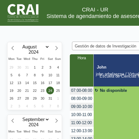
CRAI - UR
Sistema de agendamiento de asesor
Gestión de datos de Investigación
Hora
Mon
Tue
Wed
Thu
Fri
Sat
Sun
John
29
30
31
1
2
3
4
john.arbelaezpa / Virtua
5
6
7
8
9
10
11
Escuela de Ciencias H
12
13
14
15
16
17
18
No disponible
07:00-08:00
19
20
21
22
23
24
25
08:00-09:00
26
27
28
29
30
31
1
2
3
4
5
6
7
8
09:00-10:00
10:00-11:00
11:00-12:00
12:00-13:00
Mon
Tue
Wed
Thu
Fri
Sat
Sun