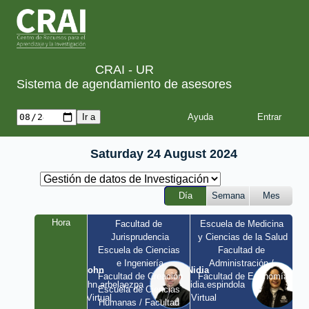
CRAI - UR
Sistema de agendamiento de asesores
Ayuda
Saturday 24 August 2024
Día
Semana
Mes
Hora
Facultad de 
Escuela de Medicina 
Jurisprudencia
y Ciencias de la Salud
Escuela de Ciencias 
Facultad de 
e Ingeniería
Administración / 
John
Nidia
Facultad de Creación
Facultad de Economía
john.arbelaezpa 
nidia.espindola 
Escuela de Ciencias 
/ Virtual
/ Virtual
Humanas / Facultad 