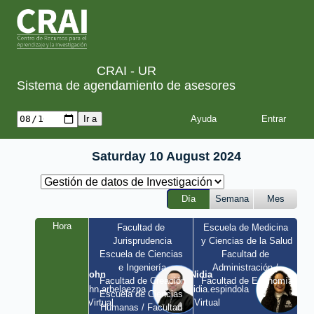
CRAI - UR
Sistema de agendamiento de asesores
Ayuda
Saturday 10 August 2024
Día
Semana
Mes
Hora
Facultad de 
Escuela de Medicina 
Jurisprudencia
y Ciencias de la Salud
Escuela de Ciencias 
Facultad de 
e Ingeniería
Administración / 
John
Nidia
Facultad de Creación
Facultad de Economía
john.arbelaezpa 
nidia.espindola 
Escuela de Ciencias 
/ Virtual
/ Virtual
Humanas / Facultad 