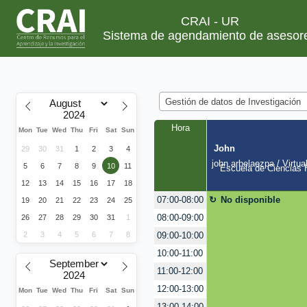
CRAI - UR
Sistema de agendamiento de asesor
Gestión de datos de Investigación
Hora
Mon
Tue
Wed
Thu
Fri
Sat
Sun
John
29
30
31
1
2
3
4
john.arbelaezpa / Virtua
5
6
7
8
9
10
11
Escuela de Ciencias H
12
13
14
15
16
17
18
No disponible
07:00-08:00
19
20
21
22
23
24
25
08:00-09:00
26
27
28
29
30
31
1
2
3
4
5
6
7
8
09:00-10:00
10:00-11:00
11:00-12:00
12:00-13:00
Mon
Tue
Wed
Thu
Fri
Sat
Sun