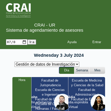
CRAI - UR
Sistema de agendamiento de asesores
Ayuda
Wednesday 3 July 2024
Día
Semana
Mes
Hora
Facultad de 
Escuela de Medicina 
Jurisprudencia
y Ciencias de la Salud
Escuela de Ciencias 
Facultad de 
e Ingeniería
Administración / 
John
Nidia
Facultad de Creación
Facultad de Economía
john.arbelaezpa 
nidia.espindola 
Escuela de Ciencias 
/ Virtual
/ Virtual
Humanas / Facultad 