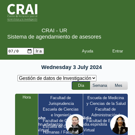
CRAI - UR
Sistema de agendamiento de asesores
Ayuda
Wednesday 3 July 2024
Día
Semana
Mes
Hora
Facultad de 
Escuela de Medicina 
Jurisprudencia
y Ciencias de la Salud
Escuela de Ciencias 
Facultad de 
e Ingeniería
Administración / 
John
Nidia
Facultad de Creación
Facultad de Economía
john.arbelaezpa 
nidia.espindola 
Escuela de Ciencias 
/ Virtual
/ Virtual
Humanas / Facultad 