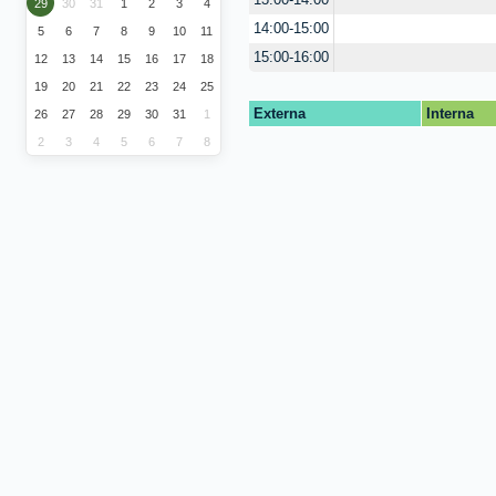
13:00-14:00
29
30
31
1
2
3
4
14:00-15:00
5
6
7
8
9
10
11
15:00-16:00
12
13
14
15
16
17
18
19
20
21
22
23
24
25
Externa
Interna
26
27
28
29
30
31
1
2
3
4
5
6
7
8