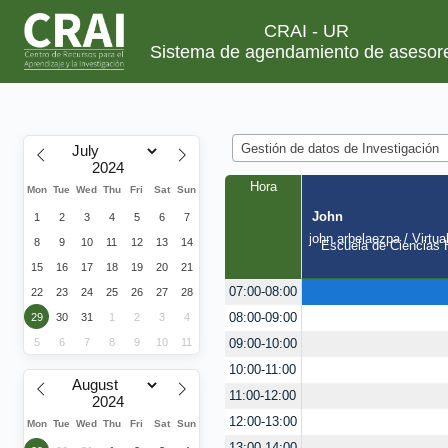
CRAI - UR
Sistema de agendamiento de asesor
Gestión de datos de Investigación
Hora
Mon
Tue
Wed
Thu
Fri
Sat
Sun
John
1
2
3
4
5
6
7
john.arbelaezpa / Virtua
8
9
10
11
12
13
14
Escuela de Ciencias H
15
16
17
18
19
20
21
07:00-08:00
22
23
24
25
26
27
28
08:00-09:00
29
30
31
1
2
3
4
5
6
7
8
9
10
11
09:00-10:00
10:00-11:00
11:00-12:00
12:00-13:00
Mon
Tue
Wed
Thu
Fri
Sat
Sun