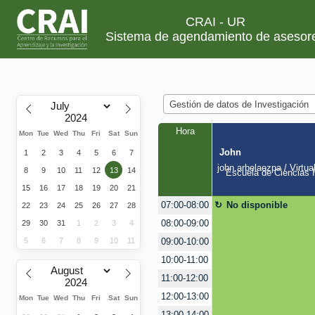
CRAI - UR
Sistema de agendamiento de asesor
Gestión de datos de Investigación
Hora
Mon
Tue
Wed
Thu
Fri
Sat
Sun
John
1
2
3
4
5
6
7
john.arbelaezpa / Virtua
8
9
10
11
12
13
14
Escuela de Ciencias H
15
16
17
18
19
20
21
No disponible
07:00-08:00
22
23
24
25
26
27
28
08:00-09:00
29
30
31
1
2
3
4
5
6
7
8
9
10
11
09:00-10:00
10:00-11:00
11:00-12:00
12:00-13:00
Mon
Tue
Wed
Thu
Fri
Sat
Sun