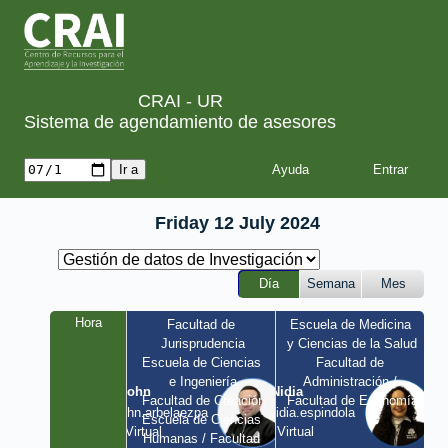
CRAI - UR
Sistema de agendamiento de asesores
Ayuda
Friday 12 July 2024
Día
Semana
Mes
Hora
Facultad de 
Escuela de Medicina 
Jurisprudencia
y Ciencias de la Salud
Escuela de Ciencias 
Facultad de 
e Ingeniería
Administración / 
John
Nidia
Facultad de Creación
Facultad de Economía
john.arbelaezpa 
nidia.espindola 
Escuela de Ciencias 
/ Virtual
/ Virtual
Humanas / Facultad 