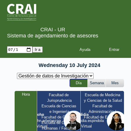
CRAI - UR
Sistema de agendamiento de asesores
Ayuda
Wednesday 10 July 2024
Día
Semana
Mes
Hora
Facultad de 
Escuela de Medicina 
Jurisprudencia
y Ciencias de la Salud
Escuela de Ciencias 
Facultad de 
e Ingeniería
Administración / 
John
Nidia
Facultad de Creación
Facultad de Economía
john.arbelaezpa 
nidia.espindola 
Escuela de Ciencias 
/ Virtual
/ Virtual
Humanas / Facultad 