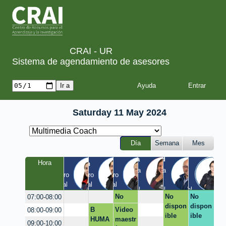
CRAI - UR
Sistema de agendamiento de asesores
Ayuda
Saturday 11 May 2024
Día
Semana
Mes
Tania
Yesid
Luis
Hora
Laura
Milton
Diego
a
Quinta 
Quinta 
Claustro 
Claustro 
Claustro 
/ 
/ 
EIC / 
/ Virtual
/ Virtual
/ Virtual
Virtual
Virtual
Virtual
No
No
No
07:00-08:00
dispo
dispon
dispon
B
Video
08:00-09:00
nible
ible
ible
HUMA
maestr
09:00-10:00