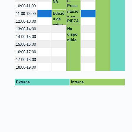
NA
ía
Prese
10:00-11:00
ntacio
Edició
11:00-12:00
n en
n de
PIEZA
12:00-13:00
canva
video
GRAFI
No
13:00-14:00
CA
dispo
14:00-15:00
nible
15:00-16:00
16:00-17:00
17:00-18:00
18:00-19:00
Externa
Interna