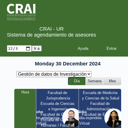
CRAI - UR
Sistema de agendamiento de asesores
Ayuda
Monday 30 December 2024
Día
Semana
Mes
Hora
Facultad de 
Escuela de Medicina 
Jurisprudencia
y Ciencias de la Salud
Escuela de Ciencias 
Facultad de 
e Ingeniería
Administración / 
John
Nidia
Facultad de Creación
Facultad de Economía
john.arbelaezpa 
nidia.espindola 
Escuela de Ciencias 
/ Virtual
/ Virtual
Humanas / Facultad 