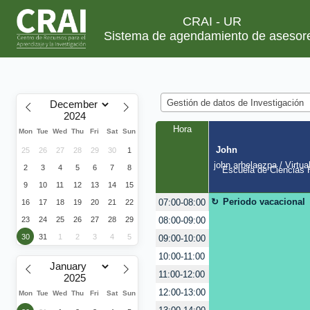
CRAI - UR
Sistema de agendamiento de asesor
Gestión de datos de Investigación
Hora
Mon
Tue
Wed
Thu
Fri
Sat
Sun
John
25
26
27
28
29
30
1
john.arbelaezpa / Virtua
2
3
4
5
6
7
8
Escuela de Ciencias H
9
10
11
12
13
14
15
Periodo vacacional
07:00-08:00
16
17
18
19
20
21
22
08:00-09:00
23
24
25
26
27
28
29
30
31
1
2
3
4
5
09:00-10:00
10:00-11:00
11:00-12:00
12:00-13:00
Mon
Tue
Wed
Thu
Fri
Sat
Sun