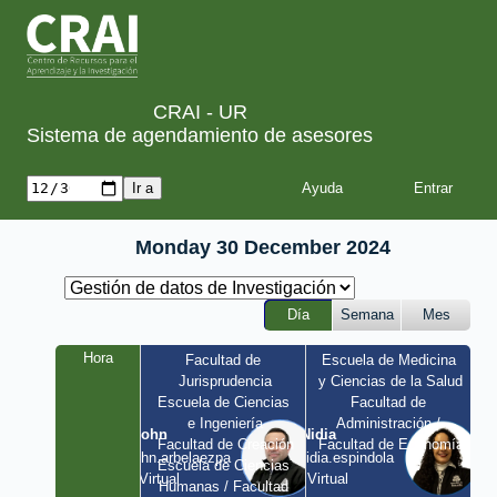
CRAI - UR
Sistema de agendamiento de asesores
Ayuda
Monday 30 December 2024
Día
Semana
Mes
Hora
Facultad de 
Escuela de Medicina 
Jurisprudencia
y Ciencias de la Salud
Escuela de Ciencias 
Facultad de 
e Ingeniería
Administración / 
John
Nidia
Facultad de Creación
Facultad de Economía
john.arbelaezpa 
nidia.espindola 
Escuela de Ciencias 
/ Virtual
/ Virtual
Humanas / Facultad 