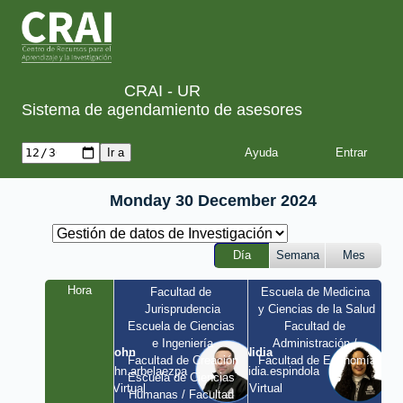
CRAI - UR
Sistema de agendamiento de asesores
Ayuda
Monday 30 December 2024
Día
Semana
Mes
Hora
Facultad de 
Escuela de Medicina 
Jurisprudencia
y Ciencias de la Salud
Escuela de Ciencias 
Facultad de 
e Ingeniería
Administración / 
John
Nidia
Facultad de Creación
Facultad de Economía
john.arbelaezpa 
nidia.espindola 
Escuela de Ciencias 
/ Virtual
/ Virtual
Humanas / Facultad 