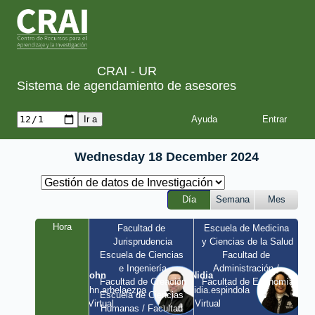
CRAI - UR
Sistema de agendamiento de asesores
Ayuda
Wednesday 18 December 2024
Día
Semana
Mes
Hora
Facultad de 
Escuela de Medicina 
Jurisprudencia
y Ciencias de la Salud
Escuela de Ciencias 
Facultad de 
e Ingeniería
Administración / 
John
Nidia
Facultad de Creación
Facultad de Economía
john.arbelaezpa 
nidia.espindola 
Escuela de Ciencias 
/ Virtual
/ Virtual
Humanas / Facultad 