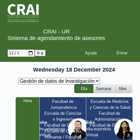
CRAI - UR
Sistema de agendamiento de asesores
Ayuda
Wednesday 18 December 2024
Día
Semana
Mes
Hora
Facultad de 
Escuela de Medicina 
Jurisprudencia
y Ciencias de la Salud
Escuela de Ciencias 
Facultad de 
e Ingeniería
Administración / 
John
Nidia
Facultad de Creación
Facultad de Economía
john.arbelaezpa 
nidia.espindola 
Escuela de Ciencias 
/ Virtual
/ Virtual
Humanas / Facultad 