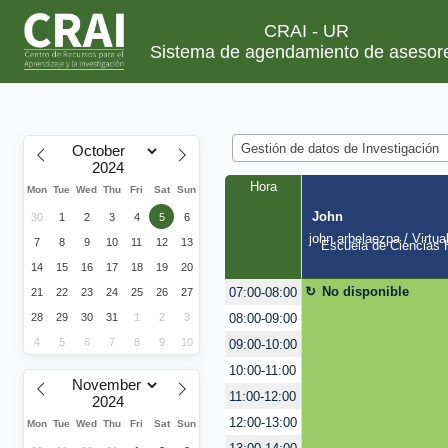
CRAI - UR
Sistema de agendamiento de asesor
Gestión de datos de Investigación
Hora
Mon
Tue
Wed
Thu
Fri
Sat
Sun
John
30
1
2
3
4
5
6
john.arbelaezpa / Virtua
7
8
9
10
11
12
13
Escuela de Ciencias H
14
15
16
17
18
19
20
No disponible
07:00-08:00
21
22
23
24
25
26
27
08:00-09:00
28
29
30
31
1
2
3
4
5
6
7
8
9
10
09:00-10:00
10:00-11:00
11:00-12:00
12:00-13:00
Mon
Tue
Wed
Thu
Fri
Sat
Sun