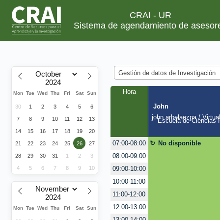
CRAI - UR
Sistema de agendamiento de asesor
Gestión de datos de Investigación
Hora
Mon
Tue
Wed
Thu
Fri
Sat
Sun
John
30
1
2
3
4
5
6
john.arbelaezpa / Virtua
7
8
9
10
11
12
13
Escuela de Ciencias H
14
15
16
17
18
19
20
No disponible
07:00-08:00
21
22
23
24
25
26
27
08:00-09:00
28
29
30
31
1
2
3
4
5
6
7
8
9
10
09:00-10:00
10:00-11:00
11:00-12:00
12:00-13:00
Mon
Tue
Wed
Thu
Fri
Sat
Sun