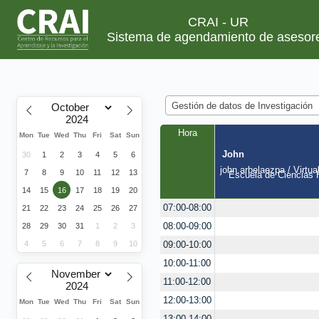
CRAI - UR
Sistema de agendamiento de asesor
Gestión de datos de Investigación
Hora
Mon
Tue
Wed
Thu
Fri
Sat
Sun
John
30
1
2
3
4
5
6
john.arbelaezpa / Virtua
7
8
9
10
11
12
13
Escuela de Ciencias H
14
15
16
17
18
19
20
07:00-08:00
21
22
23
24
25
26
27
08:00-09:00
28
29
30
31
1
2
3
4
5
6
7
8
9
10
09:00-10:00
10:00-11:00
11:00-12:00
12:00-13:00
Mon
Tue
Wed
Thu
Fri
Sat
Sun