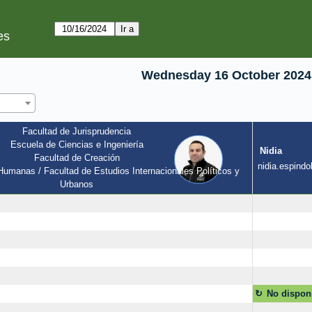
es
Wednesday 16 October 2024
Facultad de Jurisprudencia
Escuela de Ciencias e Ingeniería
Nidia
Facultad de Creación
l
nidia.espindol
umanas / Facultad de Estudios Internacionales Políticos y 
Urbanos
No dispon