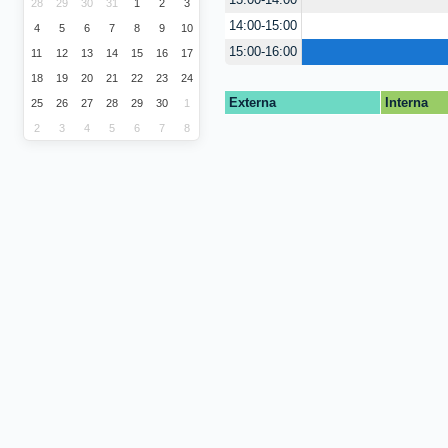
13:00-14:00
28
29
30
31
1
2
3
14:00-15:00
4
5
6
7
8
9
10
15:00-16:00
11
12
13
14
15
16
17
18
19
20
21
22
23
24
Externa
Interna
25
26
27
28
29
30
1
2
3
4
5
6
7
8