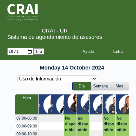
CRAI - UR
Sistema de agendamiento de asesores
Ayuda
Monday 14 October 2024
Día
Semana
Mes
Yuliet
Chris
Luis
Joha
San
Hora
Juan
Rene
h
tian
nna
dra
Quinta 
Claustro 
Claustro 
Quinta 
Quinta 
/ 
EIC / 
FCI / 
/ Virtual
/ Virtual
/ 
/ 
Virtual
Virtual
Virtual
Virtual
Virtual
No
no
No
No
07:00-08:00
dispo
dispo
dispo
dispo
08:00-09:00
nible
nible
nible
nible
09:00-10:00