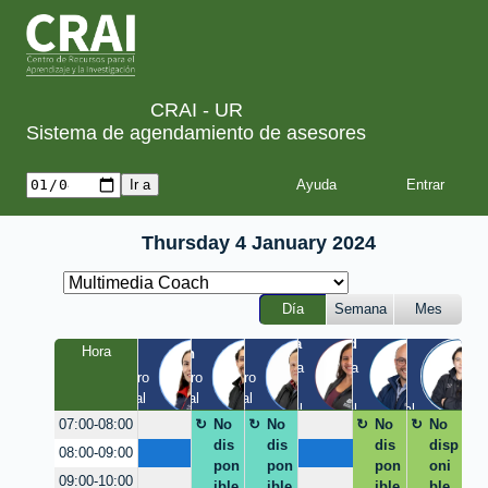
CRAI - UR
Sistema de agendamiento de asesores
Ayuda
Thursday 4 January 2024
Día
Semana
Mes
Tania
Yesid
Luis
Hora
Laura
Milton
Diego
a
Quinta 
Quinta 
Claustro 
Claustro 
Claustro 
/ 
/ 
EIC / 
/ Virtual
/ Virtual
/ Virtual
Virtual
Virtual
Virtual
No
No
No
No
07:00-08:00
dis
dis
dis
disp
08:00-09:00
pon
pon
pon
oni
09:00-10:00
ible
ible
ible
ble