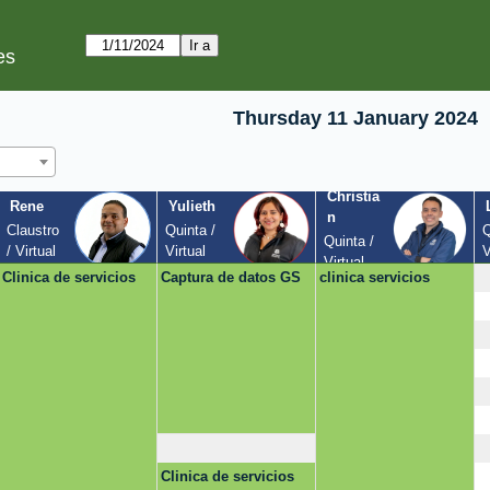
es
Thursday 11 January 2024
Christia
Rene
Yulieth
n
Claustro 
Quinta / 
Q
Quinta / 
/ Virtual
Virtual
V
Virtual
Clinica de servicios
Captura de datos GS
clinica servicios
Clinica de servicios