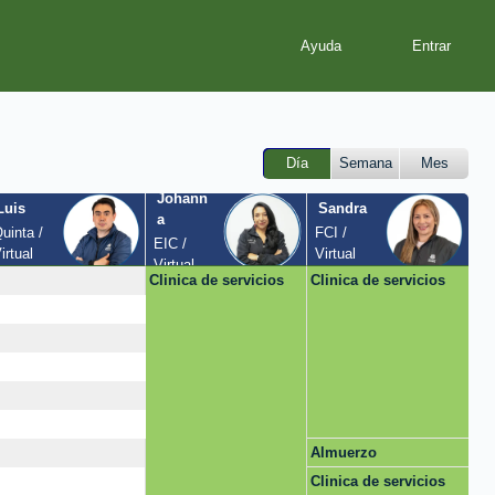
Ayuda
Día
Semana
Mes
Johann
Luis
Sandra
a
uinta / 
FCI / 
EIC / 
irtual
Virtual
Virtual
Clinica de servicios
Clinica de servicios
Almuerzo
Clinica de servicios