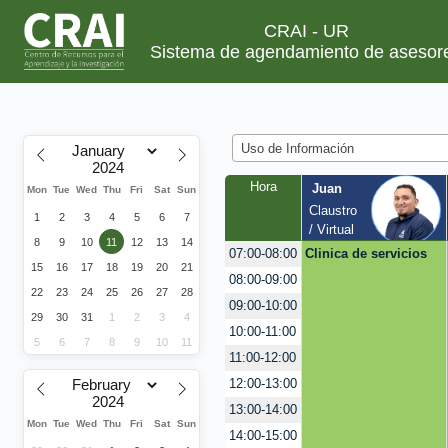
CRAI - UR
Sistema de agendamiento de asesor
Uso de Información
Hora
Juan
Mon
Tue
Wed
Thu
Fri
Sat
Sun
Claustro 
1
2
3
4
5
6
7
/ Virtual
8
9
10
11
12
13
14
Clinica de servicios
07:00-08:00
15
16
17
18
19
20
21
08:00-09:00
22
23
24
25
26
27
28
09:00-10:00
29
30
31
1
2
3
4
10:00-11:00
5
6
7
8
9
10
11
11:00-12:00
12:00-13:00
13:00-14:00
Mon
Tue
Wed
Thu
Fri
Sat
Sun
14:00-15:00