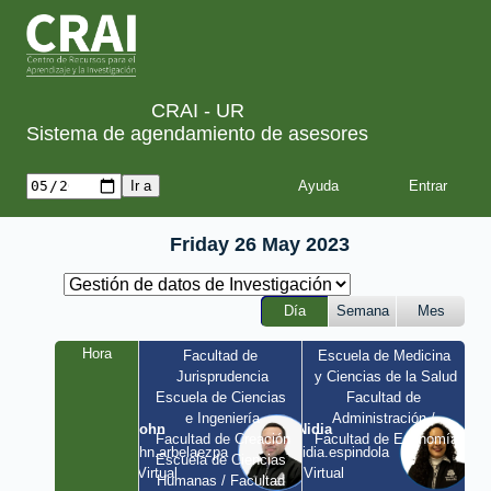
CRAI - UR
Sistema de agendamiento de asesores
Ayuda
Friday 26 May 2023
Día
Semana
Mes
Hora
Facultad de 
Escuela de Medicina 
Jurisprudencia
y Ciencias de la Salud
Escuela de Ciencias 
Facultad de 
e Ingeniería
Administración / 
John
Nidia
Facultad de Creación
Facultad de Economía
john.arbelaezpa 
nidia.espindola 
Escuela de Ciencias 
/ Virtual
/ Virtual
Humanas / Facultad 