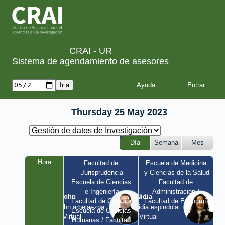
CRAI - UR
Sistema de agendamiento de asesores
Ayuda
Thursday 25 May 2023
Día
Semana
Mes
Hora
Facultad de 
Escuela de Medicina 
Jurisprudencia
y Ciencias de la Salud
Escuela de Ciencias 
Facultad de 
e Ingeniería
Administración / 
John
Nidia
Facultad de Creación
Facultad de Economía
john.arbelaezpa 
nidia.espindola 
Escuela de Ciencias 
/ Virtual
/ Virtual
Humanas / Facultad 