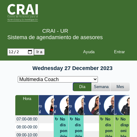
CRAI - UR
Sistema de agendamiento de asesores
Ayuda
Wednesday 27 December 2023
Día
Semana
Mes
Tania
Yesid
Luis
Hora
Laura
Milton
Diego
a
Quinta 
Quinta 
Claustro 
Claustro 
Claustro 
/ 
/ 
EIC / 
/ Virtual
/ Virtual
/ Virtual
Virtual
Virtual
Virtual
No
No
No
No
07:00-08:00
dis
dis
dis
disp
08:00-09:00
pon
pon
pon
oni
09:00-10:00
ible
ible
ible
ble