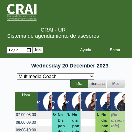
CRAI - UR
Sistema de agendamiento de asesores
Ayuda
Wednesday 20 December 2023
Día
Semana
Mes
Tania
Yesid
Luis
Hora
Laura
Milton
Diego
a
Quinta 
Quinta 
Claustro 
Claustro 
Claustro 
/ 
/ 
EIC / 
/ Virtual
/ Virtual
/ Virtual
Virtual
Virtual
Virtual
No
No
No
[No
07:00-08:00
Dis
dis
dis
dispon
08:00-09:00
pon
pon
pon
ible]
09:00-10:00
ible
ible
ible