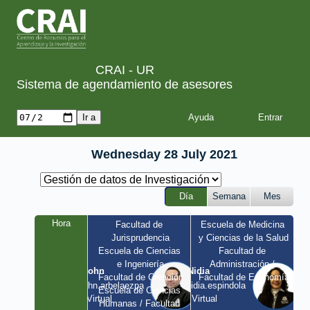
CRAI - UR
Sistema de agendamiento de asesores
Ayuda
Wednesday 28 July 2021
Día
Semana
Mes
Hora
Facultad de 
Escuela de Medicina 
Jurisprudencia
y Ciencias de la Salud
Escuela de Ciencias 
Facultad de 
e Ingeniería
Administración / 
John
Nidia
Facultad de Creación
Facultad de Economía
john.arbelaezpa 
nidia.espindola 
Escuela de Ciencias 
/ Virtual
/ Virtual
Humanas / Facultad 