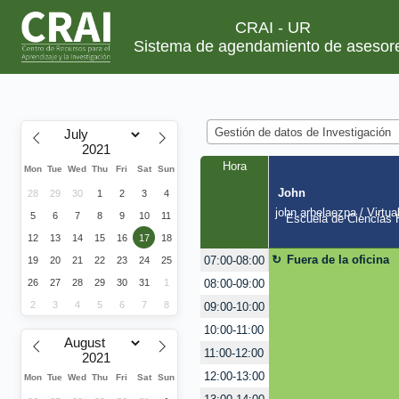
CRAI - UR
Sistema de agendamiento de asesor
Gestión de datos de Investigación
Hora
Mon
Tue
Wed
Thu
Fri
Sat
Sun
John
28
29
30
1
2
3
4
john.arbelaezpa / Virtua
5
6
7
8
9
10
11
Escuela de Ciencias H
12
13
14
15
16
17
18
Fuera de la oficina
07:00-08:00
19
20
21
22
23
24
25
08:00-09:00
26
27
28
29
30
31
1
2
3
4
5
6
7
8
09:00-10:00
10:00-11:00
11:00-12:00
12:00-13:00
Mon
Tue
Wed
Thu
Fri
Sat
Sun