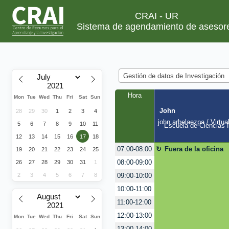
CRAI - UR
Sistema de agendamiento de asesor
Gestión de datos de Investigación
Hora
Mon
Tue
Wed
Thu
Fri
Sat
Sun
John
28
29
30
1
2
3
4
john.arbelaezpa / Virtua
5
6
7
8
9
10
11
Escuela de Ciencias H
12
13
14
15
16
17
18
Fuera de la oficina
07:00-08:00
19
20
21
22
23
24
25
08:00-09:00
26
27
28
29
30
31
1
2
3
4
5
6
7
8
09:00-10:00
10:00-11:00
11:00-12:00
12:00-13:00
Mon
Tue
Wed
Thu
Fri
Sat
Sun