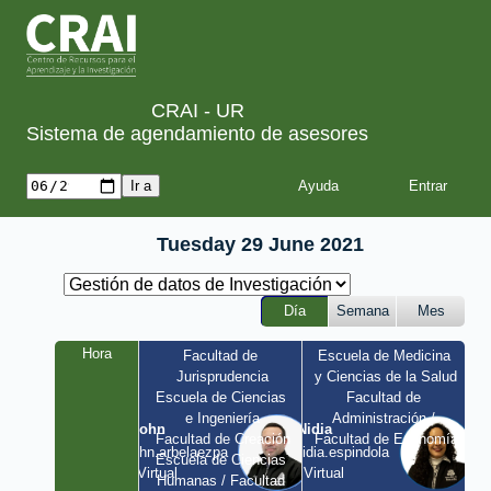
CRAI - UR
Sistema de agendamiento de asesores
Ayuda
Tuesday 29 June 2021
Día
Semana
Mes
Hora
Facultad de 
Escuela de Medicina 
Jurisprudencia
y Ciencias de la Salud
Escuela de Ciencias 
Facultad de 
e Ingeniería
Administración / 
John
Nidia
Facultad de Creación
Facultad de Economía
john.arbelaezpa 
nidia.espindola 
Escuela de Ciencias 
/ Virtual
/ Virtual
Humanas / Facultad 