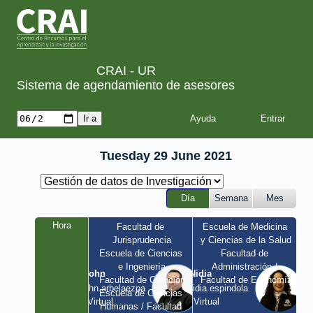
CRAI - UR
Sistema de agendamiento de asesores
Ayuda
Tuesday 29 June 2021
Día
Semana
Mes
Hora
Facultad de 
Escuela de Medicina 
Jurisprudencia
y Ciencias de la Salud
Escuela de Ciencias 
Facultad de 
e Ingeniería
Administración / 
John
Nidia
Facultad de Creación
Facultad de Economía
john.arbelaezpa 
nidia.espindola 
Escuela de Ciencias 
/ Virtual
/ Virtual
Humanas / Facultad 