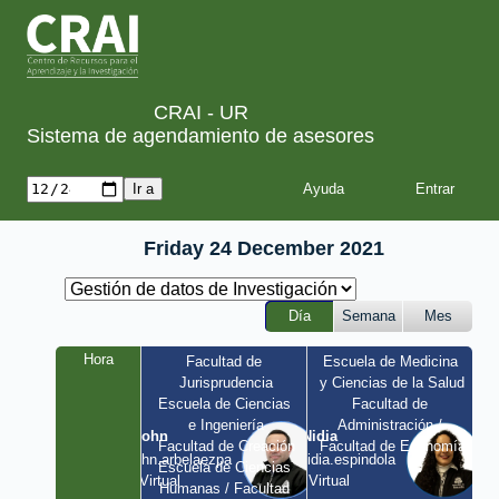
CRAI - UR
Sistema de agendamiento de asesores
Ayuda
Friday 24 December 2021
Día
Semana
Mes
Hora
Facultad de 
Escuela de Medicina 
Jurisprudencia
y Ciencias de la Salud
Escuela de Ciencias 
Facultad de 
e Ingeniería
Administración / 
John
Nidia
Facultad de Creación
Facultad de Economía
john.arbelaezpa 
nidia.espindola 
Escuela de Ciencias 
/ Virtual
/ Virtual
Humanas / Facultad 