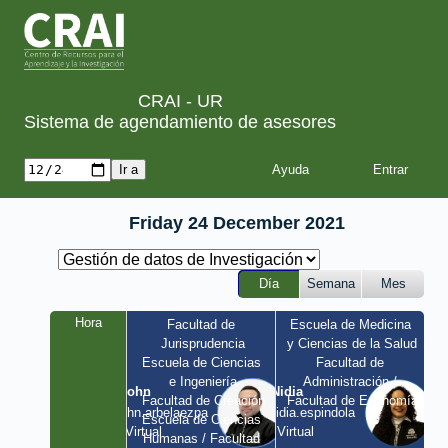
CRAI - UR
Sistema de agendamiento de asesores
Ayuda
Friday 24 December 2021
Día
Semana
Mes
Hora
Facultad de 
Escuela de Medicina 
Jurisprudencia
y Ciencias de la Salud
Escuela de Ciencias 
Facultad de 
e Ingeniería
Administración / 
John
Nidia
Facultad de Creación
Facultad de Economía
john.arbelaezpa 
nidia.espindola 
Escuela de Ciencias 
/ Virtual
/ Virtual
Humanas / Facultad 