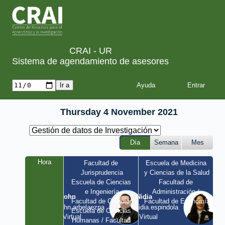
CRAI - UR
Sistema de agendamiento de asesores
Ayuda
Thursday 4 November 2021
Día
Semana
Mes
Hora
Facultad de 
Escuela de Medicina 
Jurisprudencia
y Ciencias de la Salud
Escuela de Ciencias 
Facultad de 
e Ingeniería
Administración / 
John
Nidia
Facultad de Creación
Facultad de Economía
john.arbelaezpa 
nidia.espindola 
Escuela de Ciencias 
/ Virtual
/ Virtual
Humanas / Facultad 