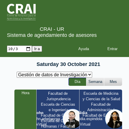
CRAI - UR
Sistema de agendamiento de asesores
Ayuda
Saturday 30 October 2021
Día
Semana
Mes
Hora
Facultad de 
Escuela de Medicina 
Jurisprudencia
y Ciencias de la Salud
Escuela de Ciencias 
Facultad de 
e Ingeniería
Administración / 
John
Nidia
Facultad de Creación
Facultad de Economía
john.arbelaezpa 
nidia.espindola 
Escuela de Ciencias 
/ Virtual
/ Virtual
Humanas / Facultad 