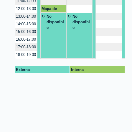
11:00-12:00
o
o
o
Mapa de
12:00-13:00
n
n
n
conocimient
i
i
i
No
No
13:00-14:00
o y citación
b
b
b
disponibl
disponibl
14:00-15:00
de articulos
l
l
l
e
e
15:00-16:00
e
e
e
16:00-17:00
17:00-18:00
18:00-19:00
Externa
Interna