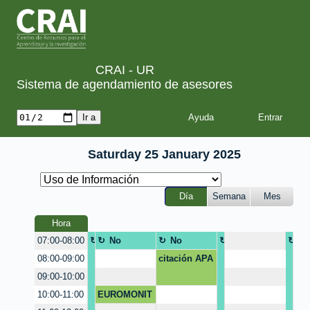
CRAI - UR
Sistema de agendamiento de asesores
Ayuda
Saturday 25 January 2025
Día
Semana
Mes
Hora
N
No
No
N
N
07:00-08:00
o
disponibl
disponibl
o
o
citación APA
08:00-09:00
d
e
e
d
d
09:00-10:00
i
i
i
s
s
s
EUROMONIT
10:00-11:00
p
p
p
OR