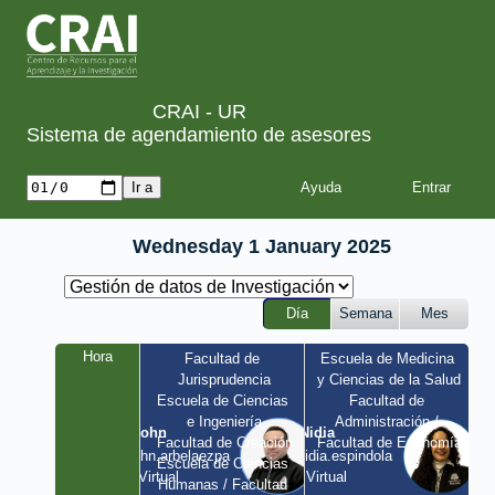
CRAI - UR
Sistema de agendamiento de asesores
Ayuda
Wednesday 1 January 2025
Día
Semana
Mes
Hora
Facultad de 
Escuela de Medicina 
Jurisprudencia
y Ciencias de la Salud
Escuela de Ciencias 
Facultad de 
e Ingeniería
Administración / 
John
Nidia
Facultad de Creación
Facultad de Economía
john.arbelaezpa 
nidia.espindola 
Escuela de Ciencias 
/ Virtual
/ Virtual
Humanas / Facultad 